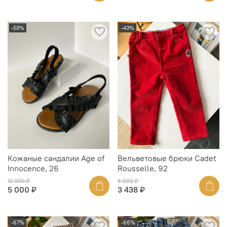
-58%
-43%
Кожаные сандалии Age of
Вельветовые брюки Cadet
Innocence, 26
Rousselle, 92
12 000 ₽
6 000 ₽
5 000 ₽
3 438 ₽
-67%
-66%