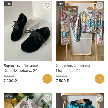
-73%
-73%
Бархатные ботинки
Хлопковый костюм
Dolce&Gabbana, 24
Monnalisa, 116
27 000 ₽
28 000 ₽
7 200 ₽
7 500 ₽
-50%