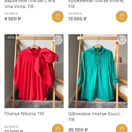
Бархатное платье C'era
Кружевное платье Eirene,
Una Volta, 116
110
22 000 ₽
30 000 ₽
8 500 ₽
13 500 ₽
-40%
Платье Nikolia, 110
Шёлковое платье Gucci,
116
20 000 ₽
35 000 ₽
12 000 ₽