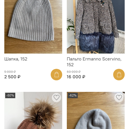
Шапка, 152
Пальто Ermanno Scervino,
152
5 000 ₽
60 000 ₽
2 500 ₽
16 000 ₽
-50%
-62%