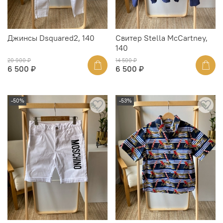
Джинсы Dsquared2, 140
Свитер Stella McCartney,
140
20 900 ₽
14 500 ₽
6 500 ₽
6 500 ₽
-50%
-53%