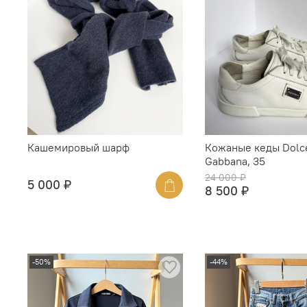
Кашемировый шарф
Кожаные кеды Dolc
Gabbana, 35
24 000 ₽
5 000 ₽
8 500 ₽
-50%
-44%