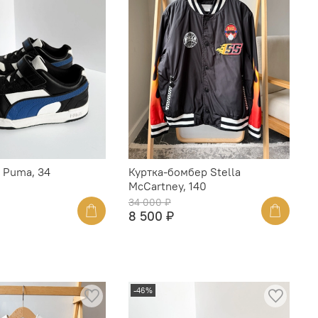
 Puma, 34
Куртка-бомбер Stella
McCartney, 140
34 000 ₽
8 500 ₽
-46%