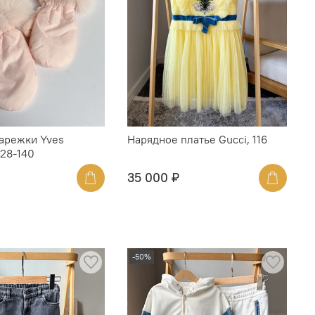
арежки Yves
Нарядное платье Gucci, 116
128-140
35 000 ₽
-50%