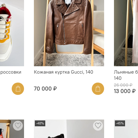
россовки
Кожаная куртка Gucci, 140
Льняные б
140
26 000 ₽
70 000 ₽
13 000 ₽
-48%
-45%