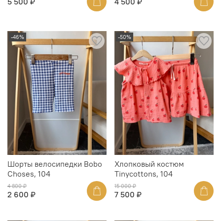
5 500 ₽
4 500 ₽
-46%
-50%
Шорты велосипедки Bobo
Хлопковый костюм
Choses, 104
Tinycottons, 104
4 800 ₽
15 000 ₽
2 600 ₽
7 500 ₽