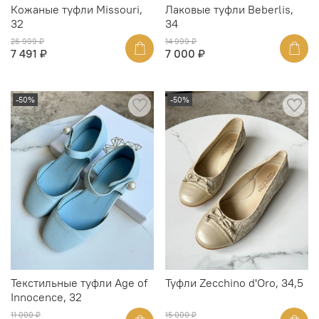
Кожаные туфли Missouri,
Лаковые туфли Beberlis,
32
34
26 999 ₽
14 999 ₽
7 491 ₽
7 000 ₽
-50%
-50%
Текстильные туфли Age of
Туфли Zecchino d'Oro, 34,5
Innocence, 32
11 000 ₽
15 000 ₽