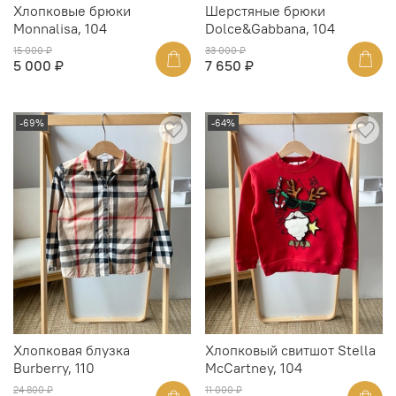
Хлопковые брюки
Шерстяные брюки
Monnalisa, 104
Dolce&Gabbana, 104
15 000 ₽
33 000 ₽
5 000 ₽
7 650 ₽
-69%
-64%
Хлопковая блузка
Хлопковый свитшот Stella
Burberry, 110
McCartney, 104
24 800 ₽
11 000 ₽