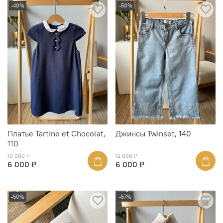
-40%
-50%
Платье Tartine et Chocolat,
Джинсы Twinset, 140
110
10 000 ₽
12 000 ₽
6 000 ₽
6 000 ₽
-50%
-57%