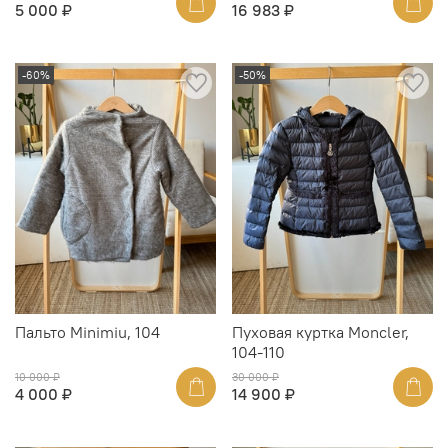
5 000 ₽
16 983 ₽
-60%
-50%
Пальто Minimiu, 104
Пуховая куртка Moncler,
104-110
10 000 ₽
30 000 ₽
4 000 ₽
14 900 ₽