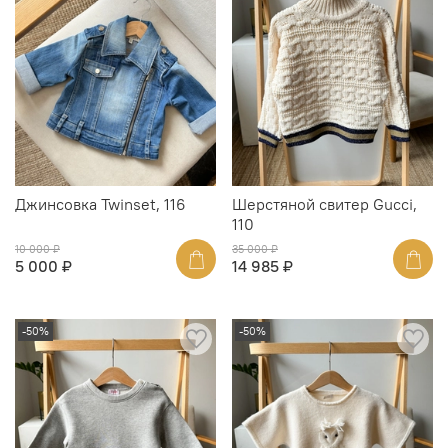
Джинсовка Twinset, 116
Шерстяной свитер Gucci,
110
10 000 ₽
35 000 ₽
5 000 ₽
14 985 ₽
-50%
-50%