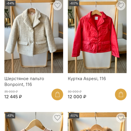
-64%
-60%
Шерстяное пальто
Куртка Aspesi, 116
Bonpoint, 116
35 000 ₽
30 000 ₽
12 445 ₽
12 000 ₽
-43%
-60%