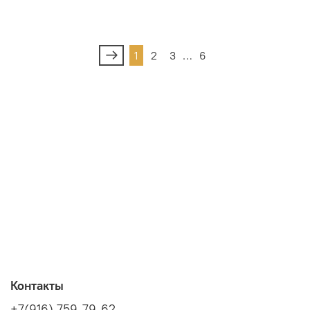
1
2
3
…
6
Контакты
+7(916) 759-79-62