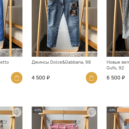
etto
Джинсы Dolce&Gabbana, 98
Новые вел
Gufo, 92
4 500 ₽
6 500 ₽
-63%
-53%