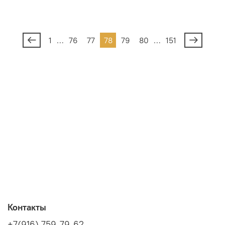
1
…
76
77
78
79
80
…
151
Контакты
+7(916) 759-79-62