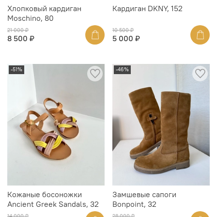
Хлопковый кардиган
Кардиган DKNY, 152
Moschino, 80
21 000 ₽
10 500 ₽
8 500 ₽
5 000 ₽
-51%
-46%
Кожаные босоножки
Замшевые сапоги
Ancient Greek Sandals, 32
Bonpoint, 32
14 000 ₽
28 000 ₽