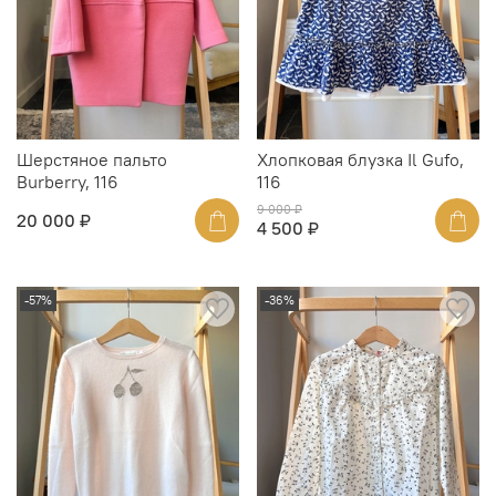
Шерстяное пальто
Хлопковая блузка Il Gufo,
Burberry, 116
116
9 000 ₽
20 000 ₽
4 500 ₽
-57%
-36%