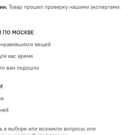
ии.
Товар прошел проверку нашими экспертами.
Й ПО МОСКВЕ
понравившихся вещей
для вас время
что вам подошло
И
за
дней
ь в выборе или возникли вопросы или