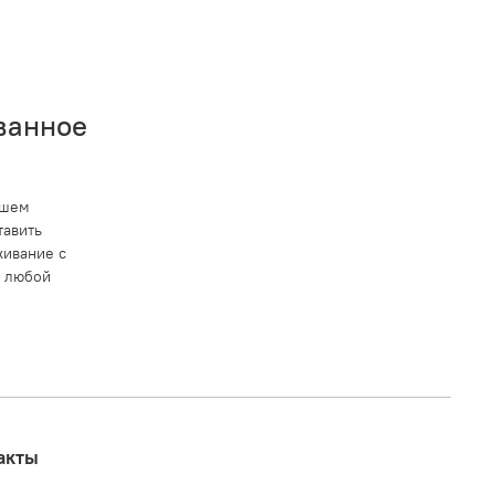
ванное
ашем
тавить
ивание с
в любой
акты