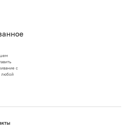
ванное
ашем
тавить
ивание с
в любой
акты