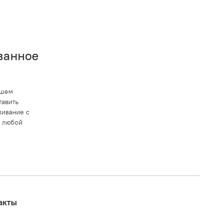
ванное
ашем
тавить
ивание с
в любой
акты