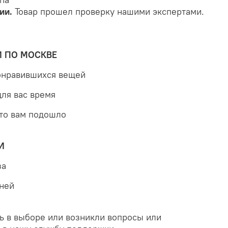
ии.
Товар прошел проверку нашими экспертами.
Й ПО МОСКВЕ
понравившихся вещей
для вас время
что вам подошло
И
за
дней
ь в выборе или возникли вопросы или