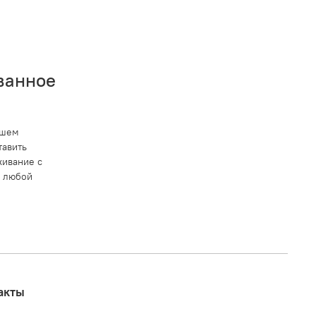
ванное
ашем
тавить
ивание с
в любой
акты