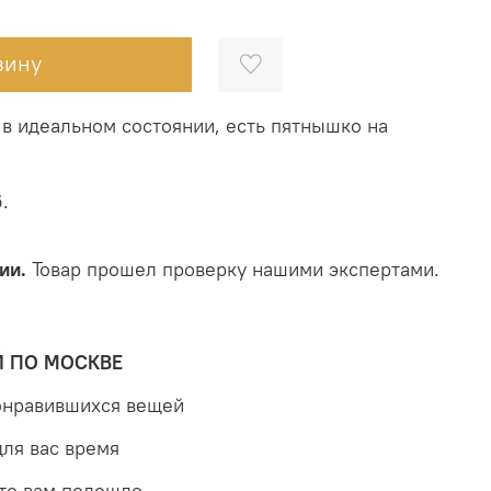
зину
в идеальном состоянии, есть пятнышко на
.
ии.
Товар прошел проверку нашими экспертами.
Й ПО МОСКВЕ
понравившихся вещей
для вас время
что вам подошло