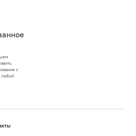
ванное
ашем
тавить
ивание с
в любой
акты