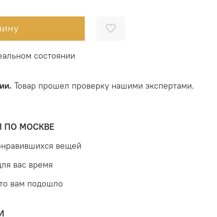
зину
еальном состоянии
ии.
Товар прошел проверку нашими экспертами.
Й ПО МОСКВЕ
понравившихся вещей
для вас время
что вам подошло
И