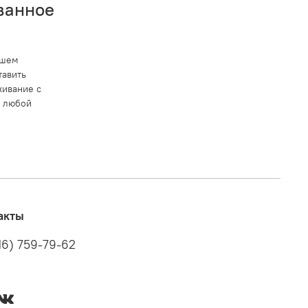
ванное
ашем
тавить
ивание с
в любой
акты
16) 759-79-62