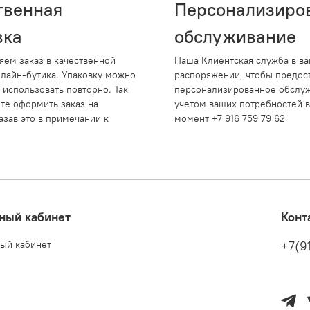
твенная
Персонализиро
вка
обслуживание
яем заказ в качественной
Наша Клиентская служба в в
нлайн-бутика. Упаковку можно
распоряжении, чтобы предос
 использовать повторно. Так
персонализированное обслуж
те оформить заказ на
учетом ваших потребностей 
азав это в примечании к
момент +7 916 759 79 62
ный кабинет
Конт
ый кабинет
+7(9