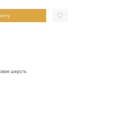
зину
овая шерсть