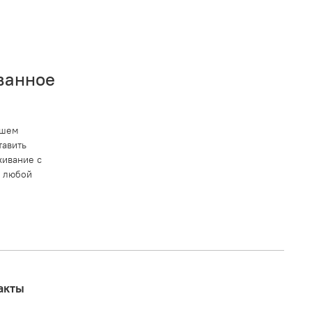
ванное
ашем
тавить
ивание с
в любой
акты