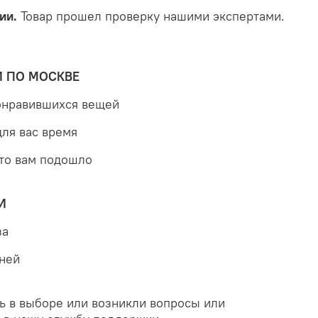
ии.
Товар прошел проверку нашими экспертами.
Й ПО МОСКВЕ
понравившихся вещей
для вас время
что вам подошло
И
за
дней
ь в выборе или возникли вопросы или